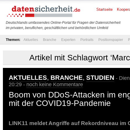
Startseite
Koopera
Deutschlands umfassendes Online-Portal für Fragen der Datensicherheit
im privaten, beruflichen, geschäftlichen und behördlichen Umfeld
Themen:
Aktuelles
Branche
Experten
Portraits
Positionspapier
P
Artikel mit Schlagwort ‘Marc
AKTUELLES
,
BRANCHE
,
STUDIEN
- Dien
20:29 -
noch keine Kommentare
Boom von DDoS-Attacken im eng
mit der COVID19-Pandemie
LINK11 meldet Angriffe auf Rekordniveau im