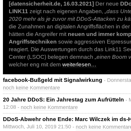
[datensicherheit.de, 16.03.2021]
Der neue
DDo
LINK11
zeigt nach eigenen Angaben,
„dass Unt
2020 mehr als je zuvor mit DDoS-Attacken zu kä
die Zunahmen an digitalen Angriffsflächen in d
hätten die Angreifer mit
neuen und immer komp
Angriffstechniken
sowie aggressiven Erpress
reagiert. Die Auswertungen durch das Link11 Se
Center (LSOC) belegen demnach
„einen Boom 
welcher eng mit dem
weiterlesen…
facebook-Bußgeld mit Signalwirkung
- Donnersta
noch keine Kommentare
20 Jahre DDoS: Ein Jahrestag zum Aufrütteln
- 
12:08 -
noch keine Kommentare
DDoS-Abwehr ohne Ende: Marc Wilczek im ds-
Mittwoch, Juli 10, 2019 21:50 -
noch keine Kommentar