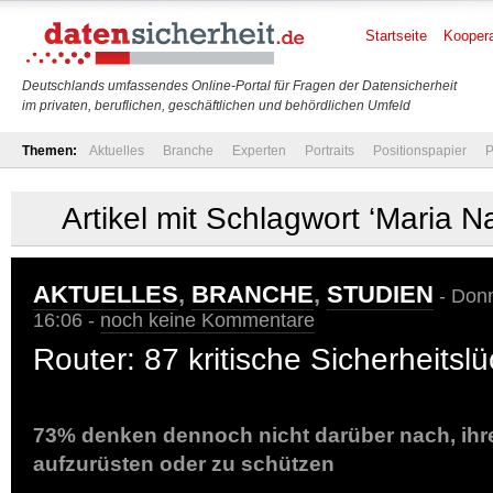
Startseite
Koopera
Deutschlands umfassendes Online-Portal für Fragen der Datensicherheit
im privaten, beruflichen, geschäftlichen und behördlichen Umfeld
Themen:
Aktuelles
Branche
Experten
Portraits
Positionspapier
P
Artikel mit Schlagwort ‘Maria 
AKTUELLES
,
BRANCHE
,
STUDIEN
- Donn
16:06 -
noch keine Kommentare
Router: 87 kritische Sicherheitsl
73% denken dennoch nicht darüber nach, ihr
aufzurüsten oder zu schützen