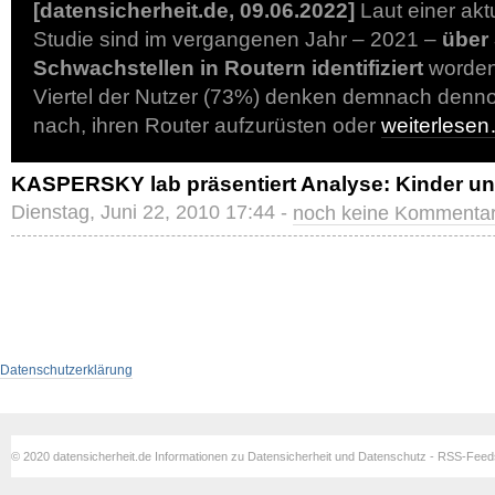
[datensicherheit.de, 09.06.2022]
Laut einer akt
Studie sind im vergangenen Jahr – 2021 –
über
Schwachstellen in Routern identifiziert
worden,
Viertel der Nutzer (73%) denken demnach denno
nach, ihren Router aufzurüsten oder
weiterlese
KASPERSKY lab präsentiert Analyse: Kinder und
Dienstag, Juni 22, 2010 17:44 -
noch keine Kommenta
Datenschutzerklärung
© 2020 datensicherheit.de Informationen zu Datensicherheit und Datenschutz - RSS-Fee