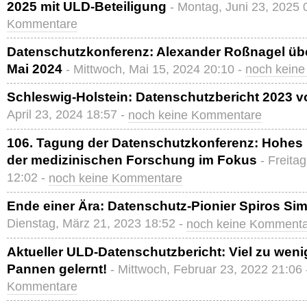
2025 mit ULD-Beteiligung
- Montag, Juni 23, 2025 
Kommentare
Datenschutzkonferenz: Alexander Roßnagel übe
Mai 2024
- Mittwoch, Mai 15, 2024 20:10 -
noch kein
Schleswig-Holstein: Datenschutzbericht 2023 vo
April 23, 2024 18:57 -
noch keine Kommentare
106. Tagung der Datenschutzkonferenz: Hohes
der medizinischen Forschung im Fokus
- Freita
12:02 -
noch keine Kommentare
Ende einer Ära: Datenschutz-Pionier Spiros Sim
Dienstag, März 21, 2023 18:52 -
noch keine Komment
Aktueller ULD-Datenschutzbericht: Viel zu wen
Pannen gelernt!
- Mittwoch, Februar 23, 2022 21:06
Kommentare