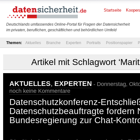
Startseite
Koopera
Deutschlands umfassendes Online-Portal für Fragen der Datensicherheit
im privaten, beruflichen, geschäftlichen und behördlichen Umfeld
Themen:
Aktuelles
Branche
Experten
Portraits
Positionspapier
P
Artikel mit Schlagwort ‘Mari
AKTUELLES
,
EXPERTEN
- Donnerstag, Okto
noch keine Kommentare
Datenschutzkonferenz-Entschlie
Datenschutzbeauftragte fordern 
Bundesregierung zur Chat-Kontro