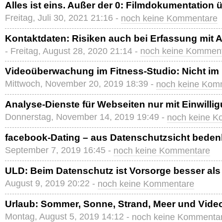
Alles ist eins. Außer der 0: Filmdokumentation
Freitag, Juli 30, 2021 21:16 -
noch keine Kommentare
Kontaktdaten: Risiken auch bei Erfassung mit
- Freitag, August 28, 2020 21:14 -
noch keine Kommen
Videoüberwachung im Fitness-Studio: Nicht im
Mittwoch, November 20, 2019 18:39 -
noch keine Kom
Analyse-Dienste für Webseiten nur mit Einwilli
Donnerstag, November 14, 2019 19:49 -
noch keine 
facebook-Dating – aus Datenschutzsicht beden
September 7, 2019 16:45 -
noch keine Kommentare
ULD: Beim Datenschutz ist Vorsorge besser al
August 9, 2019 20:22 -
noch keine Kommentare
Urlaub: Sommer, Sonne, Strand, Meer und Vid
Montag, August 5, 2019 14:12 -
noch keine Kommenta