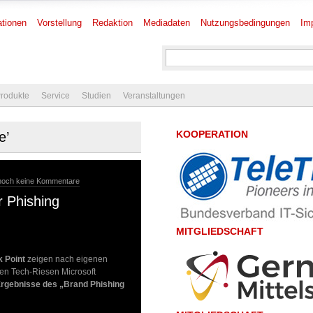
tionen
Vorstellung
Redaktion
Mediadaten
Nutzungsbedingungen
Im
rodukte
Service
Studien
Veranstaltungen
KOOPERATION
e’
noch keine Kommentare
r Phishing
MITGLIEDSCHAFT
 Point
zeigen nach eigenen
den Tech-Riesen Microsoft
rgebnisse des „Brand Phishing