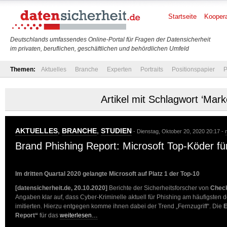
Startseite
Koopera
Deutschlands umfassendes Online-Portal für Fragen der Datensicherheit
im privaten, beruflichen, geschäftlichen und behördlichen Umfeld
Themen:
Aktuelles
Branche
Experten
Portraits
Positionspapier
P
Artikel mit Schlagwort ‘Mark
AKTUELLES
,
BRANCHE
,
STUDIEN
- Dienstag, Oktober 20, 2020 20:17 -
Brand Phishing Report: Microsoft Top-Köder fü
Im dritten Quartal 2020 gelangte Microsoft auf Platz 1 der Top-10
[datensicherheit.de, 20.10.2020]
Berichte der Sicherheitsforscher von
Check
Angaben klar auf, dass Cyber-Kriminelle aktuell für Phishing am häufigsten 
imitierten. Hierzu entgegen komme ihnen dabei der Trend „Fernzugriff“. Die
E
Report“
für das
weiterlesen…