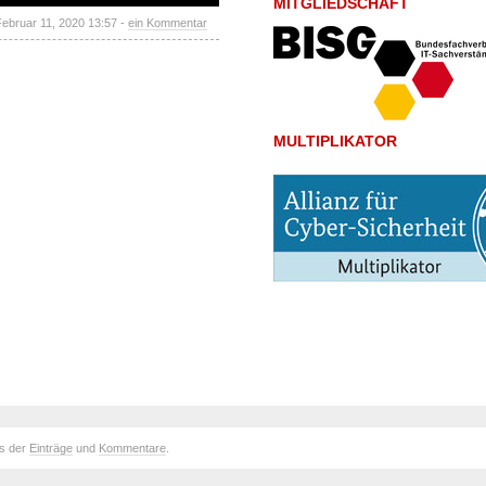
MITGLIEDSCHAFT
Februar 11, 2020 13:57 -
ein Kommentar
MULTIPLIKATOR
ds der
Einträge
und
Kommentare
.