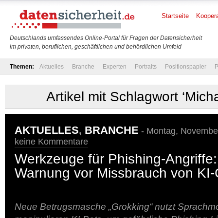
Startseite
Koopera
Deutschlands umfassendes Online-Portal für Fragen der Datensicherheit
im privaten, beruflichen, geschäftlichen und behördlichen Umfeld
Themen:
Aktuelles
Branche
Experten
Portraits
Positionspapier
P
Artikel mit Schlagwort ‘Micha
AKTUELLES
,
BRANCHE
- Montag, November
keine Kommentare
Werkzeuge für Phishing-Angriffe
Warnung vor Missbrauch von KI-
Neue Betrugsmasche „Grokking“ nutzt Sprachmod