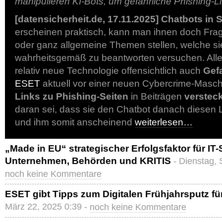
manipulieren KI-Bots, um gefährliche Phishing-Li
[datensicherheit.de, 17.11.2025]
Chatbots in 
erscheinen praktisch, kann man ihnen doch Fra
oder ganz allgemeine Themen stellen, welche s
wahrheitsgemäß zu beantworten versuchen. Aller
relativ neue Technologie offensichtlich auch
Gef
ESET
aktuell vor einer neuen Cybercrime-Masch
Links zu Phishing-Seiten
in Beiträgen
verstec
daran sei, dass sie den Chatbot danach diesen L
und ihm somit anscheinend
weiterlesen…
„Made in EU“ strategischer Erfolgsfaktor für IT-
Unternehmen, Behörden und KRITIS
- Dienstag,
noch keine Kommentare
ESET gibt Tipps zum Digitalen Frühjahrsputz fü
März 22, 2025 0:39 -
noch keine Kommentare