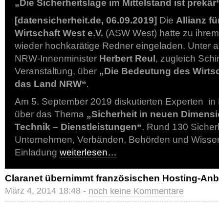
„Die Sicherheitslage im Mittelstand ist prekär
[datensicherheit.de, 06.09.2019]
Die
Allianz fü
Wirtschaft West e.V.
(ASW West) hatte zu ihrem 
wieder hochkarätige Redner eingeladen. Unter 
NRW-Innenminister
Herbert Reul
, zugleich Schi
Veranstaltung, über
„Die Bedeutung des Wirtsc
das Land NRW“
.
Am 5. September 2019 diskutierten Experten i
über das Thema
„Sicherheit in neuen Dimens
Technik – Dienstleistungen“
. Rund 130 Sicher
Unternehmen, Verbänden, Behörden und Wissen
Einladung
weiterlesen…
Claranet übernimmt französischen Hosting-Anbi
März 4, 2014 18:48 -
noch keine Kommentare