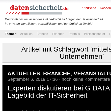
Startseite
Koopera
Deutschlands umfassendes Online-Portal für Fragen der Datensicherheit
im privaten, beruflichen, geschäftlichen und behördlichen Umfeld
Themen:
Aktuelles
Branche
Experten
Portraits
Positionspapier
P
Artikel mit Schlagwort ‘mitte
Unternehmen’
AKTUELLES
,
BRANCHE
,
VERANSTALT
September 6, 2019 17:36 -
noch keine Kommentare
Experten diskutieren bei G DATA
Lagebild der IT-Sicherheit