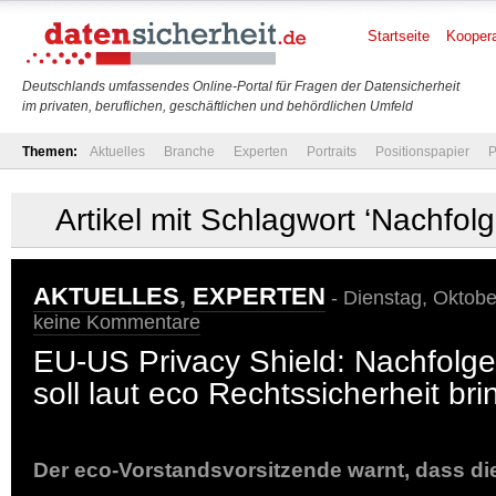
Startseite
Koopera
Deutschlands umfassendes Online-Portal für Fragen der Datensicherheit
im privaten, beruflichen, geschäftlichen und behördlichen Umfeld
Themen:
Aktuelles
Branche
Experten
Portraits
Positionspapier
P
Artikel mit Schlagwort ‘Nachf
AKTUELLES
,
EXPERTEN
- Dienstag, Oktobe
keine Kommentare
EU-US Privacy Shield: Nachfol
soll laut eco Rechtssicherheit br
Der eco-Vorstandsvorsitzende warnt, dass die