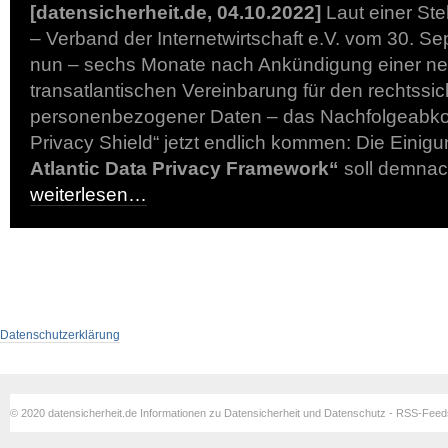
[datensicherheit.de, 04.10.2022]
Laut einer St
– Verband der Internetwirtschaft e.V. vom 30. 
nun – sechs Monate nach Ankündigung einer n
transatlantischen Vereinbarung für den rechtssi
personenbezogener Daten – das Nachfolgeab
Privacy Shield“ jetzt endlich kommen: Die Einig
Atlantic Data Privacy Framework“
soll demnach
weiterlesen…
Datenschutzerklärung
© 2020 datensicherheit.de Informationen zu Datensicherheit und Datenschutz - RSS-Fee