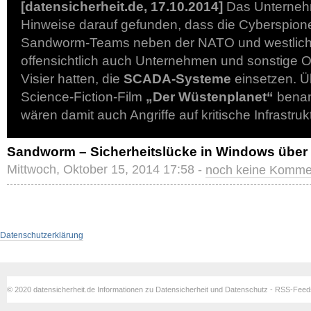
[datensicherheit.de, 17.10.2014]
Das Unternehm
Hinweise darauf gefunden, dass die Cyberspion
Sandworm-Teams neben der NATO und westlic
offensichtlich auch Unternehmen und sonstige O
Visier hatten, die
SCADA-Systeme
einsetzen. Ü
Science-Fiction-Film
„Der Wüstenplanet“
benan
wären damit auch Angriffe auf kritische Infrastru
Sandworm – Sicherheitslücke in Windows über
Mittwoch, Oktober 15, 2014 17:58 -
noch keine Komme
Datenschutzerklärung
© 2020 datensicherheit.de Informationen zu Datensicherheit und Datenschutz - RSS-Fee