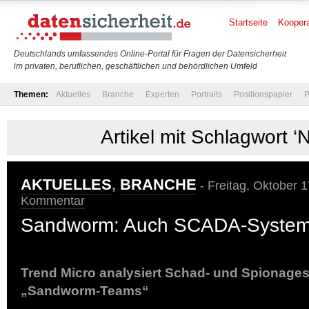
Startseite
Koopera
Deutschlands umfassendes Online-Portal für Fragen der Datensicherheit
im privaten, beruflichen, geschäftlichen und behördlichen Umfeld
Themen:
Aktuelles
Branche
Experten
Portraits
Positionspapier
P
Artikel mit Schlagwort 
AKTUELLES
,
BRANCHE
- Freitag, Oktober 
Kommentar
Sandworm: Auch SCADA-Systeme
Trend Micro analysiert Schad- und Spionage
„Sandworm-Teams“