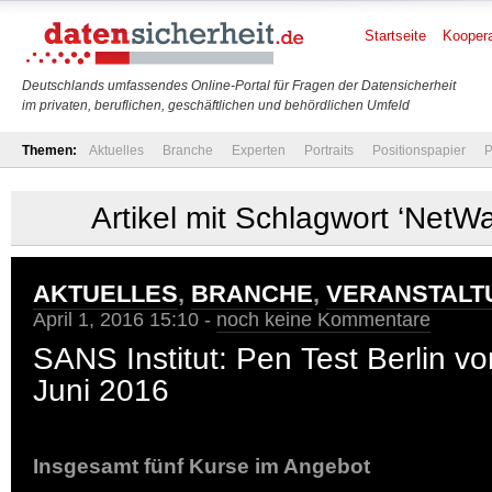
Startseite
Koopera
Deutschlands umfassendes Online-Portal für Fragen der Datensicherheit
im privaten, beruflichen, geschäftlichen und behördlichen Umfeld
Themen:
Aktuelles
Branche
Experten
Portraits
Positionspapier
P
Artikel mit Schlagwort ‘NetW
AKTUELLES
,
BRANCHE
,
VERANSTALT
April 1, 2016 15:10 -
noch keine Kommentare
SANS Institut: Pen Test Berlin vo
Juni 2016
Insgesamt fünf Kurse im Angebot