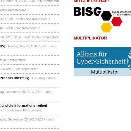
MITGLIEDSCHAFT
 Oktober 31, 2020 15:43 -
ein Kommentar
keine Kommentare
2018 23:18 -
noch keine Kommentare
46 -
noch keine Kommentare
 18, 2017 20:51 -
noch keine Kommentare
MULTIPLIKATOR
ung
- Freitag, Mai 22, 2015 19:11 -
noch
keine Kommentare
2014 18:15 -
ein Kommentar
rechts überfällig
- Dienstag, Januar
tag, Dezember 19, 2013 21:29 -
noch
und die Informationsfreiheit
:57 -
noch keine Kommentare
ntag, September 23, 2013 22:47 -
noch