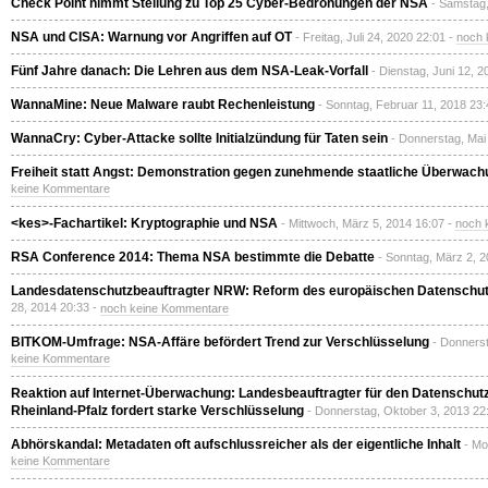
Check Point nimmt Stellung zu Top 25 Cyber-Bedrohungen der NSA
- Samstag,
NSA und CISA: Warnung vor Angriffen auf OT
- Freitag, Juli 24, 2020 22:01 -
noch 
Fünf Jahre danach: Die Lehren aus dem NSA-Leak-Vorfall
- Dienstag, Juni 12, 
WannaMine: Neue Malware raubt Rechenleistung
- Sonntag, Februar 11, 2018 23:
WannaCry: Cyber-Attacke sollte Initialzündung für Taten sein
- Donnerstag, Mai
Freiheit statt Angst: Demonstration gegen zunehmende staatliche Überwach
keine Kommentare
<kes>-Fachartikel: Kryptographie und NSA
- Mittwoch, März 5, 2014 16:07 -
noch 
RSA Conference 2014: Thema NSA bestimmte die Debatte
- Sonntag, März 2, 
Landesdatenschutzbeauftragter NRW: Reform des europäischen Datenschutz
28, 2014 20:33 -
noch keine Kommentare
BITKOM-Umfrage: NSA-Affäre befördert Trend zur Verschlüsselung
- Donners
keine Kommentare
Reaktion auf Internet-Überwachung: Landesbeauftragter für den Datenschutz 
Rheinland-Pfalz fordert starke Verschlüsselung
- Donnerstag, Oktober 3, 2013 22
Abhörskandal: Metadaten oft aufschlussreicher als der eigentliche Inhalt
- Mo
keine Kommentare