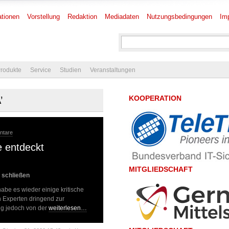
tionen
Vorstellung
Redaktion
Mediadaten
Nutzungsbedingungen
Im
rodukte
Service
Studien
Veranstaltungen
KOOPERATION
’
ntare
e entdeckt
MITGLIEDSCHAFT
 schließen
abe es wieder einige kritische
n Experten dringend zur
ung jedoch von der
weiterlesen…