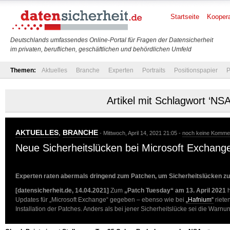
Startseite
Koopera
Deutschlands umfassendes Online-Portal für Fragen der Datensicherheit
im privaten, beruflichen, geschäftlichen und behördlichen Umfeld
Themen:
Aktuelles
Branche
Experten
Portraits
Positionspapier
P
Artikel mit Schlagwort ‘NSA
AKTUELLES
,
BRANCHE
- Mittwoch, April 14, 2021 21:05 -
noch keine Komme
Neue Sicherheitslücken bei Microsoft Exchang
Experten raten abermals dringend zum Patchen, um Sicherheitslücken zu
[datensicherheit.de, 14.04.2021]
Zum
„Patch Tuesday“ am 13. April 2021
h
Updates für „Microsoft Exchange“ gegeben – ebenso wie bei
„Hafnium“
riete
Installation der Patches. Anders als bei jener Sicherheitslücke sei die Warn