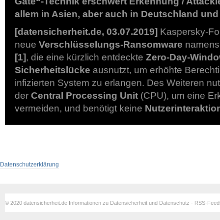
Gate“-Technik erschwert Erkennung / Attackie
allem in Asien, aber auch in Deutschland und 
[datensicherheit.de, 03.07.2019]
Kaspersky-For
neue
Verschlüsselungs-Ransomware
namen
[1]
, die eine kürzlich entdeckte
Zero-Day-Windo
Sicherheitslücke
ausnutzt, um erhöhte Berecht
infizierten System zu erlangen. Des Weiteren nutz
der
Central Processing Unit
(CPU), um eine Er
vermeiden, und benötigt keine
Nutzerinteraktio
Datenschutzerklärung
© 2020 datensicherheit.de Informationen zu Datensicherheit und Datenschutz - RSS-Fee