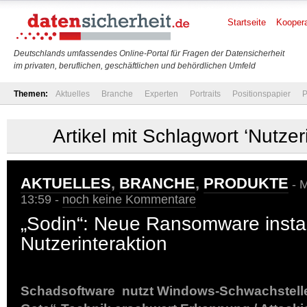
Startseite
Koopera
Deutschlands umfassendes Online-Portal für Fragen der Datensicherheit
im privaten, beruflichen, geschäftlichen und behördlichen Umfeld
Themen:
Aktuelles
Branche
Experten
Portraits
Positionspapier
P
Artikel mit Schlagwort ‘Nutzer
AKTUELLES
,
BRANCHE
,
PRODUKTE
- M
13:59 -
noch keine Kommentare
„Sodin“: Neue Ransomware install
Nutzerinteraktion
Schadsoftware nutzt Windows-Schwachstelle