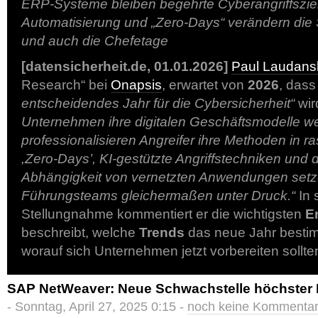
ERP-Systeme bleiben begehrte Cyberangriffsziel
Automatisierung und „Zero-Days“ verändern die Sp
und auch die Chefetage
[datensicherheit.de, 01.01.2026]
Paul Laudans
Research“ bei
Onapsis
, erwartet von
2026
, das
entscheidendes Jahr für die Cybersicherheit“
wir
Unternehmen ihre digitalen Geschäftsmodelle w
professionalisieren Angreifer ihre Methoden in
,Zero-Days’, KI-gestützte Angriffstechniken und
Abhängigkeit von vernetzten Anwendungen setz
Führungsteams gleichermaßen unter Druck.“
In 
Stellungnahme kommentiert er die wichtigsten
E
beschreibt, welche
Trends
das neue Jahr besti
worauf sich Unternehmen jetzt vorbereiten sollte
SAP NetWeaver: Neue Schwachstelle höchster Kri
- Sonntag, April 27, 2025 0:15 -
noch keine Kommenta