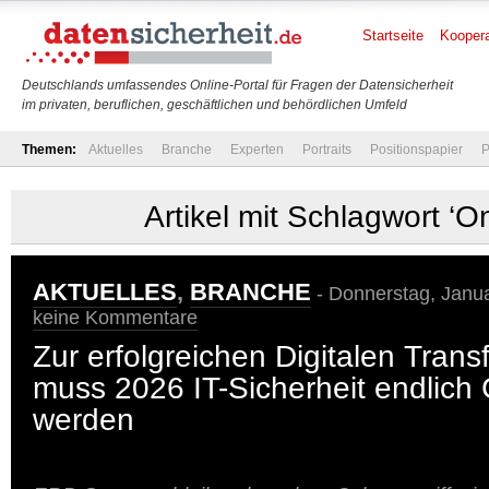
Startseite
Koopera
Deutschlands umfassendes Online-Portal für Fragen der Datensicherheit
im privaten, beruflichen, geschäftlichen und behördlichen Umfeld
Themen:
Aktuelles
Branche
Experten
Portraits
Positionspapier
P
Artikel mit Schlagwort ‘O
AKTUELLES
,
BRANCHE
- Donnerstag, Janua
keine Kommentare
Zur erfolgreichen Digitalen Trans
muss 2026 IT-Sicherheit endlich
werden