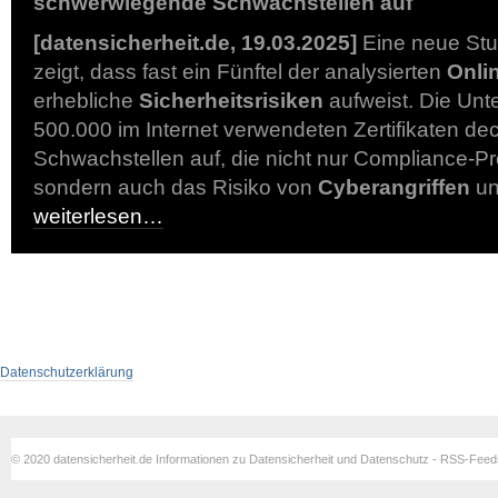
schwerwiegende Schwachstellen auf
[datensicherheit.de, 19.03.2025]
Eine neue Stu
zeigt, dass fast ein Fünftel der analysierten
Onlin
erhebliche
Sicherheitsrisiken
aufweist. Die Un
500.000 im Internet verwendeten Zertifikaten d
Schwachstellen auf, die nicht nur Compliance-P
sondern auch das Risiko von
Cyberangriffen
un
weiterlesen…
Datenschutzerklärung
© 2020 datensicherheit.de Informationen zu Datensicherheit und Datenschutz - RSS-Fee