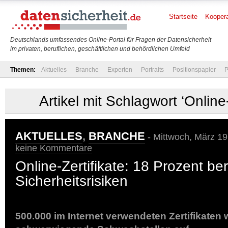
Startseite
Koopera
Deutschlands umfassendes Online-Portal für Fragen der Datensicherheit
im privaten, beruflichen, geschäftlichen und behördlichen Umfeld
Themen:
Aktuelles
Branche
Experten
Portraits
Positionspapier
P
Artikel mit Schlagwort ‘Online-
AKTUELLES
,
BRANCHE
- Mittwoch, März 19
keine Kommentare
Online-Zertifikate: 18 Prozent be
Sicherheitsrisiken
500.000 im Internet verwendeten Zertifikaten