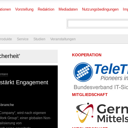
tionen
Vorstellung
Redaktion
Mediadaten
Nutzungsbedingungen
Im
rodukte
Service
Studien
Veranstaltungen
KOOPERATION
cherheit’
ntare
erstärkt Engagement
MITGLIEDSCHAFT
sbranche
 Company“, wird nach eigenen
Work Group“; einer globalen Non-
ualisierung von