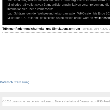
Wertschöpfungsketten weltweit und branchenübergreifend zu verbessern. Dur
Mitgliedschaft wolle axway Standardisierungsinitiativen vorantreiben und die
internationaler Ebene verbessern:
Laut Schätzungen der Weltgesundheitsorganisation WHO seien bis Ende 20
Milliarden US-Dollar mit gefälschten Arzneimitteln erzielt worden.
weiterlese
Tübinger Patientensicherheits- und Simulationszentrum
- Sonntag, Juni 7, 2009 
Datenschutzerklärung
© 2020 datensicherheit.de Informationen zu Datensicherheit und Datenschutz - RSS-Fee