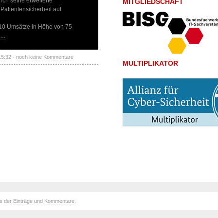
ch seine erweiterte
MITGLIEDSCHAFT
 Patientensicherheit auf
10 Umsätze in Höhe von 75
n…
15:32 -
noch keine Kommentare
MULTIPLIKATOR
ds der
Einträge
und
Kommentare
.