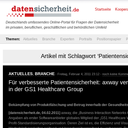
Startseite
Koopera
Deutschlands umfassendes Online-Portal für Fragen der Datensicherheit
im privaten, beruflichen, geschäftlichen und behördlichen Umfeld
Themen:
Aktuelles
Branche
Experten
Portraits
Positionspapier
P
Artikel mit Schlagwort ‘Patientensi
AKTUELLES
,
BRANCHE
- Freitag, Februar 4, 2011 23:12 -
noch keine Komme
Für verbesserte Patientensicherheit: axway v
in der GS1 Healthcare Group
Bekämpfung von Produktfälschung und Betrug innerhalb der Gesundheit
[datensicherheit.de, 04.02.2011]
axway, die „Business Interaction Networks
Angaben als erster Softwareanbieter globales Mitglied der „GS1 Healthcare 
Profit-Standardisierungsorganisation. Deren Ziel ist es, die Effizienz und Vis