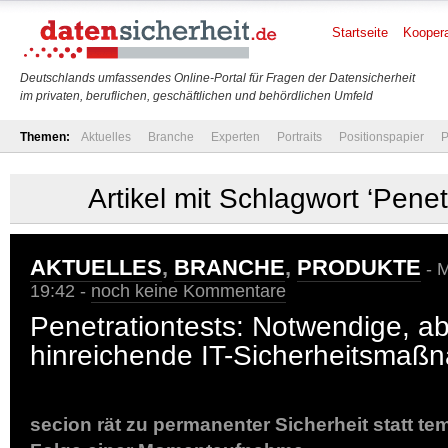
Startseite
Koopera
Deutschlands umfassendes Online-Portal für Fragen der Datensicherheit
im privaten, beruflichen, geschäftlichen und behördlichen Umfeld
Themen:
Aktuelles
Branche
Experten
Portraits
Positionspapier
P
Artikel mit Schlagwort ‘Penet
AKTUELLES
,
BRANCHE
,
PRODUKTE
- M
19:42 -
noch keine Kommentare
Penetrationtests: Notwendige, ab
hinreichende IT-Sicherheitsmaß
secion rät zu permanenter Sicherheit statt t