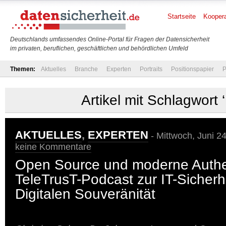
Startseite
Koopera
Deutschlands umfassendes Online-Portal für Fragen der Datensicherheit
im privaten, beruflichen, geschäftlichen und behördlichen Umfeld
Themen:
Aktuelles
Branche
Experten
Portraits
Positionspapier
P
Artikel mit Schlagwort 
AKTUELLES
,
EXPERTEN
- Mittwoch, Juni 2
keine Kommentare
Open Source und moderne Authen
TeleTrusT-Podcast zur IT-Sicherh
Digitalen Souveränität