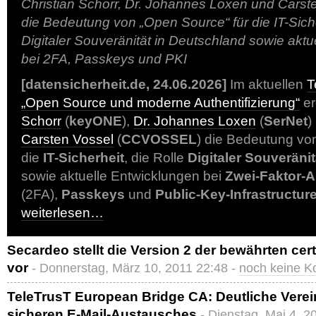
Christian Schorr, Dr. Johannes Loxen und Carste
die Bedeutung von „Open Source“ für die IT-Siche
Digitaler Souveränität in Deutschland sowie akt
bei 2FA, Passkeys und PKI
[datensicherheit.de, 24.06.2026]
Im aktuellen
T
„Open Source und moderne Authentifizierung“
er
Schorr
(
keyONE
),
Dr. Johannes Loxen
(
SerNet
)
Carsten Vossel
(
CCVOSSEL
) die Bedeutung v
die
IT-Sicherheit
, die Rolle
Digitaler Souveränit
sowie aktuelle Entwicklungen bei
Zwei-Faktor-A
(2FA),
Passkeys
und
Public-Key-Infrastructur
weiterlesen…
Secardeo stellt die Version 2 der bewährten ce
vor
- Donnerstag, März 10, 2011 22:48 -
noch keine 
TeleTrusT European Bridge CA: Deutliche Vere
sicheren E-Mail-Austausches
- Dienstag, Mai 4, 2