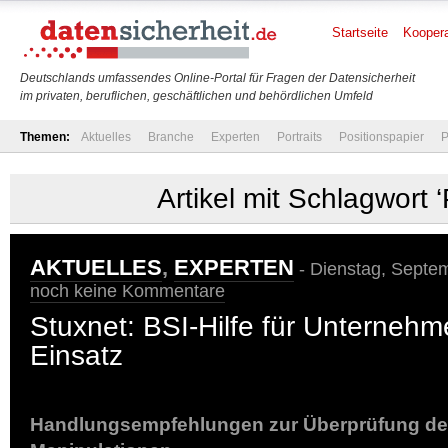
Startseite
Koopera
Deutschlands umfassendes Online-Portal für Fragen der Datensicherheit
im privaten, beruflichen, geschäftlichen und behördlichen Umfeld
Themen:
Aktuelles
Branche
Experten
Portraits
Positionspapier
P
Artikel mit Schlagwort 
AKTUELLES
,
EXPERTEN
- Dienstag, Septem
noch keine Kommentare
Stuxnet: BSI-Hilfe für Unterneh
Einsatz
Handlungsempfehlungen zur Überprüfung de