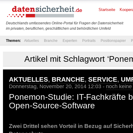
Startseite
Koopera
Deutschlands umfassendes Online-Portal für Fragen der Datensicherheit
im privaten, beruflichen, geschäftlichen und behördlichen Umfeld
Themen:
Aktuelles
Branche
Experten
Portraits
Positionspapier
P
Artikel mit Schlagwort ‘Ponemi
AKTUELLES
,
BRANCHE
,
SERVICE
,
UM
Donnerstag, November 20, 2014 12:03 -
noch kein
Ponemon-Studie: IT-Fachkräfte 
Open-Source-Software
Zwei Drittel sehen Vorteil in Bezug auf Sicher