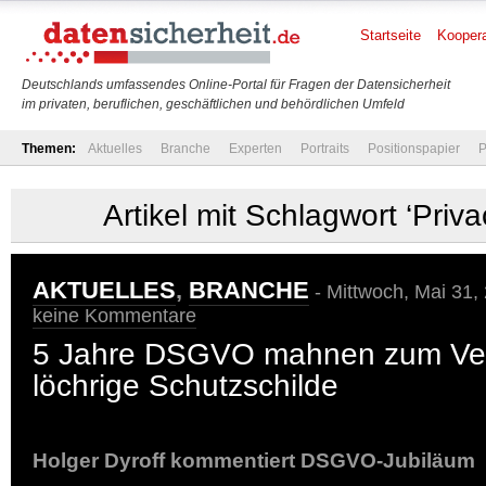
Startseite
Koopera
Deutschlands umfassendes Online-Portal für Fragen der Datensicherheit
im privaten, beruflichen, geschäftlichen und behördlichen Umfeld
Themen:
Aktuelles
Branche
Experten
Portraits
Positionspapier
P
Artikel mit Schlagwort ‘Priva
AKTUELLES
,
BRANCHE
- Mittwoch, Mai 31,
keine Kommentare
5 Jahre DSGVO mahnen zum Verz
löchrige Schutzschilde
Holger Dyroff kommentiert DSGVO-Jubiläum