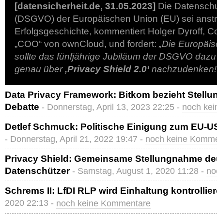
[datensicherheit.de, 31.05.2023]
Die Datensch
(DSGVO) der Europäischen Union (EU) sei anstr
Erfolgsgeschichte, kommentiert Holger Dyroff, 
„COO“ von ownCloud, und fordert:
„Die Europäi
sollte das fünfjährige Jubiläum der DSGVO dazu
genau über
,Privacy Shield 2.0‘
nachzudenken!
Data Privacy Framework: Bitkom bezieht Stellun
Debatte
- Donnerstag, April 13, 2023 22:25 -
noch ke
Detlef Schmuck: Politische Einigung zum EU-U
- Donnerstag, April 21, 2022 19:47 -
noch keine Komm
Privacy Shield: Gemeinsame Stellungnahme de
Datenschützer
- Samstag, August 1, 2020 11:28 -
no
Schrems II: LfDI RLP wird Einhaltung kontrollie
2020 22:13 -
noch keine Kommentare