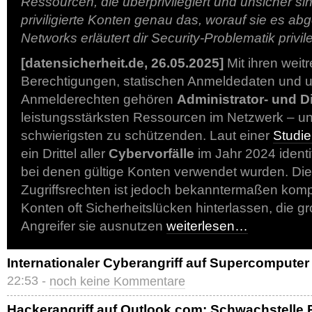
Ressourcen, die überprivilegiert und unsicher sind
priviligierte Konten genau das, worauf sie es a
Networks erläutert dir Security-Problematik privil
[datensicherheit.de, 26.05.2025]
Mit ihren weit
Berechtigungen, statischen Anmeldedaten und 
Anmelderechten gehören
Administrator- und D
leistungsstärksten Ressourcen im Netzwerk – u
schwierigsten zu schützenden. Laut einer
Studi
ein Drittel aller
Cybervorfälle
im Jahr 2024 identit
bei denen gültige Konten verwendet wurden. Di
Zugriffsrechten ist jedoch bekanntermaßen komp
Konten oft Sicherheitslücken hinterlassen, die g
Angreifer sie ausnutzen
weiterlesen…
Internationaler Cyberangriff auf Supercomputer
22:53 -
noch keine Kommentare
Hackerangriff auf Outlook.com: Schwachstelle 