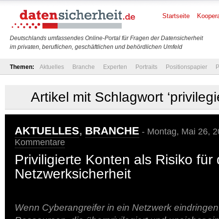
Startseite
Koopera
Deutschlands umfassendes Online-Portal für Fragen der Datensicherheit
im privaten, beruflichen, geschäftlichen und behördlichen Umfeld
Themen:
Aktuelles
Branche
Experten
Portraits
Positionspapier
P
Artikel mit Schlagwort ‘privileg
AKTUELLES
,
BRANCHE
- Montag, Mai 26, 2
Kommentare
Priviligierte Konten als Risiko für 
Netzwerksicherheit
Wenn Cyberangreifer in ein Netzwerk eindringen