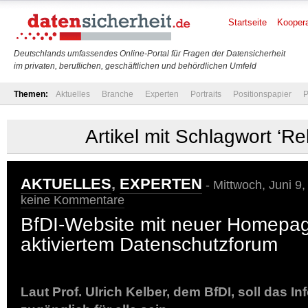
Startseite
Koopera
Deutschlands umfassendes Online-Portal für Fragen der Datensicherheit
im privaten, beruflichen, geschäftlichen und behördlichen Umfeld
Themen:
Aktuelles
Branche
Experten
Portraits
Positionspapier
P
Artikel mit Schlagwort ‘R
AKTUELLES
,
EXPERTEN
- Mittwoch, Juni 9
keine Kommentare
BfDI-Website mit neuer Homepa
aktiviertem Datenschutzforum
Laut Prof. Ulrich Kelber, dem BfDI, soll das 