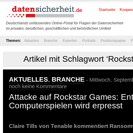
Startseite
Koopera
Deutschlands umfassendes Online-Portal für Fragen der Datensicherheit
im privaten, beruflichen, geschäftlichen und behördlichen Umfeld
Themen:
Aktuelles
Branche
Experten
Portraits
Positionspapier
P
Artikel mit Schlagwort ‘Rock
AKTUELLES
,
BRANCHE
- Mittwoch, Septemb
noch keine Kommentare
Attacke auf Rockstar Games: Ent
Computerspielen wird erpresst
Claire Tills von Tenable kommentiert Ranso