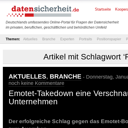
Startseite
Koopera
Deutschlands umfassendes Online-Portal für Fragen der Datensicherheit
im privaten, beruflichen, geschäftlichen und behördlichen Umfeld
Themen:
Aktuelles
Branche
Experten
Portraits
Positionspapier
P
Artikel mit Schlagwort ‘
AKTUELLES
,
BRANCHE
- Donnerstag, Janua
noch keine Kommentare
Emotet-Takedown eine Verschna
Unternehmen
Der erfolgreiche Schlag gegen das Emotet-Bo