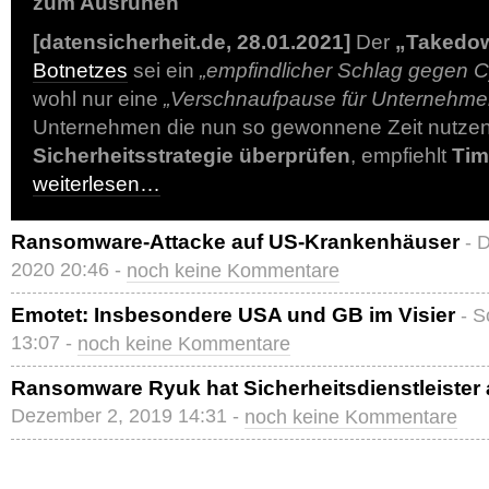
zum Ausruhen
[datensicherheit.de, 28.01.2021]
Der
„Takedo
Botnetzes
sei ein
„empfindlicher Schlag gegen C
wohl nur eine
„Verschnaufpause für Unternehme
Unternehmen die nun so gewonnene Zeit nutzen
Sicherheitsstrategie überprüfen
, empfiehlt
Tim
weiterlesen…
Ransomware-Attacke auf US-Krankenhäuser
- 
2020 20:46 -
noch keine Kommentare
Emotet: Insbesondere USA und GB im Visier
- S
13:07 -
noch keine Kommentare
Ransomware Ryuk hat Sicherheitsdienstleister 
Dezember 2, 2019 14:31 -
noch keine Kommentare