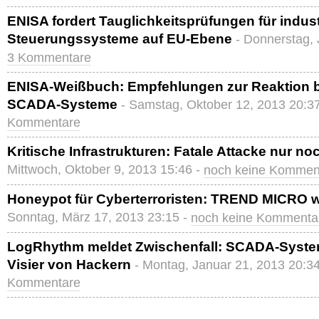
ENISA fordert Tauglichkeitsprüfungen für indust
Steuerungssysteme auf EU-Ebene
- Donnerstag, 
3 Kommentare
ENISA-Weißbuch: Empfehlungen zur Reaktion be
SCADA-Systeme
- Samstag, Oktober 12, 2013 20:3
Kommentare
Kritische Infrastrukturen: Fatale Attacke nur no
Mittwoch, Oktober 9, 2013 15:46 -
noch keine Kommen
Honeypot für Cyberterroristen: TREND MICRO w
Sonntag, März 17, 2013 23:15 -
noch keine Kommenta
LogRhythm meldet Zwischenfall: SCADA-System
Visier von Hackern
- Montag, Januar 21, 2013 20:3
Kommentare