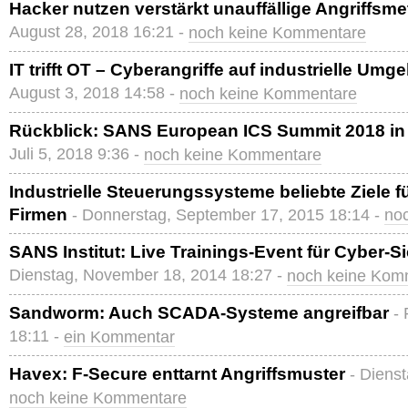
Hacker nutzen verstärkt unauffällige Angriffsm
August 28, 2018 16:21 -
noch keine Kommentare
IT trifft OT – Cyberangriffe auf industrielle Um
August 3, 2018 14:58 -
noch keine Kommentare
Rückblick: SANS European ICS Summit 2018 i
Juli 5, 2018 9:36 -
noch keine Kommentare
Industrielle Steuerungssysteme beliebte Ziele f
Firmen
- Donnerstag, September 17, 2015 18:14 -
no
SANS Institut: Live Trainings-Event für Cyber-S
Dienstag, November 18, 2014 18:27 -
noch keine Kom
Sandworm: Auch SCADA-Systeme angreifbar
- 
18:11 -
ein Kommentar
Havex: F-Secure enttarnt Angriffsmuster
- Dienst
noch keine Kommentare