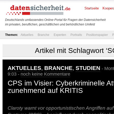
Startseite
Koopera
Deutschlands umfassendes Online-Portal für Fragen der Datensicherheit
im privaten, beruflichen, geschäftlichen und behördlichen Umfeld
Themen:
Aktuelles
Branche
Experten
Portraits
Positionspapier
P
Artikel mit Schlagwort ‘
AKTUELLES
,
BRANCHE
,
STUDIEN
- Mont
9:03 -
noch keine Kommentare
CPS im Visier: Cyberkriminelle A
zunehmend auf KRITIS
Claroty warnt vor opportunistischen Angriffen a