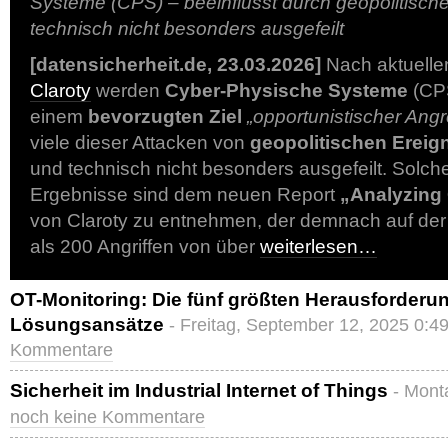
Systeme (CPS) – beeinflusst durch geopolitische
technisch nicht besonders ausgefeilt
[datensicherheit.de, 23.03.2026]
Nach aktuelle
Claroty
werden
Cyber-Physische Systeme
(CP
einem
bevorzugten Ziel
„opportunistischer Angre
viele dieser Attacken von
geopolitischen Ereig
und technisch nicht besonders ausgefeilt. Solch
Ergebnisse sind dem neuen Report
„Analyzing
von Claroty zu entnehmen, der demnach auf de
als 200 Angriffen von über
weiterlesen…
OT-Monitoring: Die fünf größten Herausforder
Lösungsansätze
- Freitag, September 12, 2025 0:4
Kommentare
Sicherheit im Industrial Internet of Things
- Mont
noch keine Kommentare