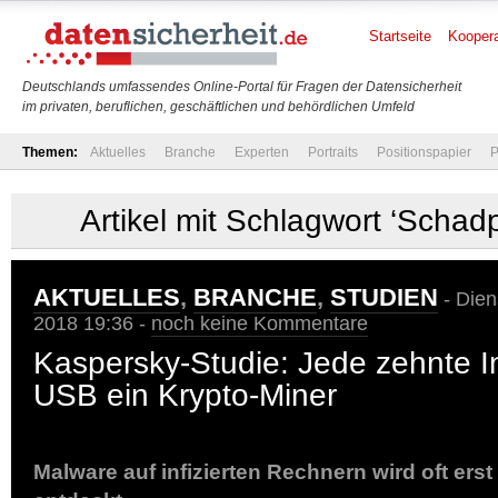
Startseite
Koopera
Deutschlands umfassendes Online-Portal für Fragen der Datensicherheit
im privaten, beruflichen, geschäftlichen und behördlichen Umfeld
Themen:
Aktuelles
Branche
Experten
Portraits
Positionspapier
P
Artikel mit Schlagwort ‘Scha
AKTUELLES
,
BRANCHE
,
STUDIEN
- Dien
2018 19:36 -
noch keine Kommentare
Kaspersky-Studie: Jede zehnte In
USB ein Krypto-Miner
Malware auf infizierten Rechnern wird oft ers