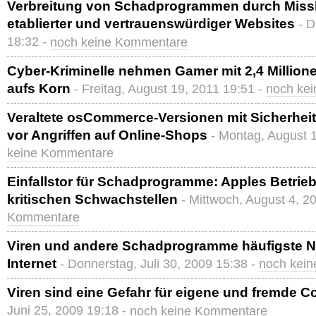
Verbreitung von Schadprogrammen durch Missb
etablierter und vertrauenswürdiger Websites
- D
18:32 -
noch keine Kommentare
Cyber-Kriminelle nehmen Gamer mit 2,4 Milli
aufs Korn
- Freitag, August 19, 2011 19:51 -
noch ke
Veraltete osCommerce-Versionen mit Sicherheit
vor Angriffen auf Online-Shops
- Montag, August 
keine Kommentare
Einfallstor für Schadprogramme: Apples Betrie
kritischen Schwachstellen
- Mittwoch, August 4, 2
Kommentare
Viren und andere Schadprogramme häufigste N
Internet
- Donnerstag, Juli 30, 2009 15:38 -
noch kei
Viren sind eine Gefahr für eigene und fremde 
Juni 25, 2009 19:18 -
noch keine Kommentare