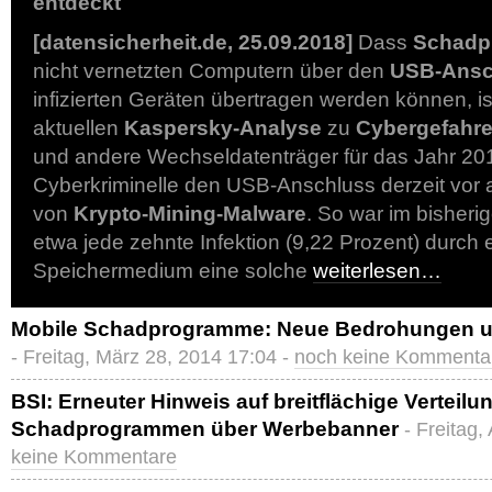
entdeckt
[datensicherheit.de, 25.09.2018]
Dass
Schadp
nicht vernetzten Computern über den
USB-Ansc
infizierten Geräten übertragen werden können, is
aktuellen
Kaspersky-Analyse
zu
Cybergefahr
und andere Wechseldatenträger für das Jahr 2
Cyberkriminelle den USB-Anschluss derzeit vor a
von
Krypto-Mining-Malware
. So war im bisheri
etwa jede zehnte Infektion (9,22 Prozent) durch
Speichermedium eine solche
weiterlesen…
Mobile Schadprogramme: Neue Bedrohungen u
- Freitag, März 28, 2014 17:04 -
noch keine Kommenta
BSI: Erneuter Hinweis auf breitflächige Verteilu
Schadprogrammen über Werbebanner
- Freitag,
keine Kommentare