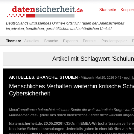
Startseite
Koopera
Deutschlands umfassendes Online-Portal für Fragen der Datensicherheit
im privaten, beruflichen, geschäftlichen und behördlichen Umfeld
Themen:
Aktuelles
Branche
Experten
Portraits
Positionspapier
P
Artikel mit Schlagwort ‘Schulu
AKTUELLES
,
BRANCHE
,
STUDIEN
- Mittwoch, Mai 20, 2026 0:43 -
noch 
Menschliches Verhalten weiterhin kritische Sch
Cybersicherheit
MetaCompliance beleuchtet mit einer Studie die weit verbreitete Sorge von
Maßnahmen das Cyberrisiko durch menschliche Fehler nicht wirksam ange
[datensicherheit.de, 20.05.2026]
CISOs im
EMEA-Wirtschaftsraum
verliere
klassische Sicherheitsschulungen: Jedenfalls gaben in einer kürzlich von
Me