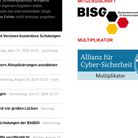
er Schulungsansatz dringend
MITGLIEDSCHAFT
h eigenen Angaben dabei,
die die weit verbreitete Sorge
e Fehler
nicht wirksam angehen.
und Vereinen kostenlose Schulungen
MULTIPLIKATOR
ntag, März 17, 2025 16:01 -
noch keine
tern Aktualisierungen anzubieten
-
nnerstag, August 29, 2024 19:15 -
noch
ngen
- Donnerstag, Juni 27, 2024 15:27 -
nt vor großen Lücken
- Samstag,
-Schulungen der BlnBDI
- Donnerstag,
e veröffentlicht
- Montag, August 23,