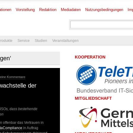
tionen
Vorstellung
Redaktion
Mediadaten
Nutzungsbedingungen
Im
rodukte
Service
Studien
Veranstaltungen
KOOPERATION
ngen’
keine Kommentare
wachstelle der
MITGLIEDSCHAFT
 CISOs, dass bestehende
hen
n offenbar das Vertrauen in
taCompliance
in Auftrag