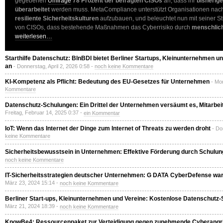
gegebenen
Umfrage
78 Prozent der befragten CISOs
an, dass ihr
bisherig
überarbeitet
werden muss. MetaCompliance unterstützt Organisationen nac
resiliente Sicherheitskulturen
aufzubauen, und beleuchtet nun mit seiner Stu
von CISOs, dass bestehende Maßnahmen das Cyberrisiko durch
menschlich
weiterlesen…
Starthilfe Datenschutz: BlnBDI bietet Berliner Startups, Kleinunternehmen 
an
- Donnerstag, April 2, 2026 0:58 -
noch keine Kommentare
KI-Kompetenz als Pflicht: Bedeutung des EU-Gesetzes für Unternehmen
- Mo
Kommentare
Datenschutz-Schulungen: Ein Drittel der Unternehmen versäumt es, Mitarbei
Freitag, Februar 14, 2025 0:37 -
ein Kommentar
IoT: Wenn das Internet der Dinge zum Internet of Threats zu werden droht
- Do
keine Kommentare
Sicherheitsbewusstsein in Unternehmen: Effektive Förderung durch Schulu
noch keine Kommentare
IT-Sicherheitsstrategien deutscher Unternehmen: G DATA CyberDefense war
März 23, 2024 15:14 -
noch keine Kommentare
Berliner Start-ups, Kleinunternehmen und Vereine: Kostenlose Datenschutz
März 21, 2024 18:39 -
noch keine Kommentare
KnowBe4: Ressourcenpaket zur Verteidigung gegen zunehmende Cyberangriff