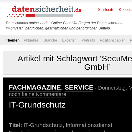
Startseite
Koopera
Deutschlands umfassendes Online-Portal für Fragen der Datensicherheit
im privaten, beruflichen, geschäftlichen und behördlichen Umfeld
Themen:
Aktuelles
Branche
Experten
Portraits
Positionspapier
P
Artikel mit Schlagwort ‘SecuMe
GmbH’
FACHMAGAZINE
,
SERVICE
- Donnerstag, M
noch keine Kommentare
IT-Grundschutz
Titel:
IT-Grundschutz, Informationsdienst