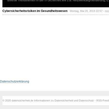
diverse Trendthemen in der IT-Sicherheit wie z.B. Netzwerksegmentierung, 
Cybersicherheitsrisiken im Gesundheitswesen
- Montag, Mai 20, 2019 22:57 -
noc
Datenschutzerklärung
© 2020 datensicherheit.de Informationen zu Datensicherheit und Datenschutz - RSS-Fee