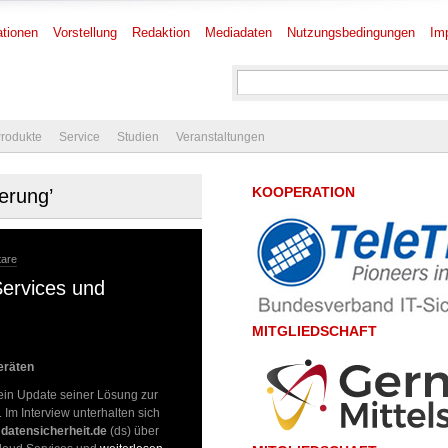
tionen
Vorstellung
Redaktion
Mediadaten
Nutzungsbedingungen
Im
rodukte
Service
Studien
Veranstaltungen
KOOPERATION
erung’
tare
Services und
MITGLIEDSCHAFT
eräten
 ein Update seiner Lösung zur
 Im Interview unterhalten sich
n
datensicherheit.de
(ds) über