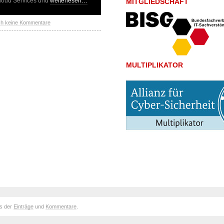
Cloud Services und
weiterlesen…
MITGLIEDSCHAFT
h keine Kommentare
MULTIPLIKATOR
ds der
Einträge
und
Kommentare
.