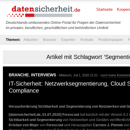
Startseite
Koopera
Deutschlands umfassendes Online-Portal für Fragen der Datensicherheit
im privaten, beruflichen, geschäftlichen und behördlichen Umfeld
Themen:
Aktuelles
Branche
Experten
Portraits
Positionspapier
P
Artikel mit Schlagwort ‘Segmenti
BRANCHE
,
INTERVIEWS
- Mittwoch, Juli 1, 2020 21:51 -
noch keine Kommen
IT-Sicherheit: Netzwerksegmentierung, Cloud 
Compliance
Herausforderung Sichtbarkeit und Segmentierung von Netzwerken und G
[datensicherheit.de, 01.07.2020] Forescout
hat kürzlich mit der Version 8.2
Sichtbarkeit und Segmentierung
von Netzwerken und Geräten veröffentlicht.
Kristian von Mejer
von
Forescout
und Herausgeber
Carsten J. Pinnow
vo