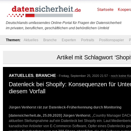
Startseite
Koopera
Deutschlands umfassendes Online-Portal für Fragen der Datensicherheit
im privaten, beruflichen, geschäftlichen und behördlichen Umfeld
Themen:
Aktuelles
Branche
Experten
Portraits
Positionspapier
P
Artikel mit Schlagwort ‘Shopi
AKTUELLES
,
BRANCHE
- Freitag, September 25, 2020 21:57 -
noch keine K
Datenleck bei Shopify: Konsequenzen für Unt
diesem Vorfall
Jürgen Venhorst rät zur Datenleck-Früherkennung durch Monitoring
[datensicherheit.de, 25.09.2020]
Jürgen Venhorst
, „Country Manager DACH“
aktuellen Stellungnahme auf ein Datenleck bei Shopify ein. Laut Medienberich
kanadischer Anbieter von E-Commerce-Software, Opfer eines Datenlecks ge