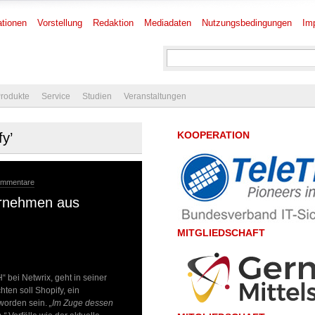
tionen
Vorstellung
Redaktion
Mediadaten
Nutzungsbedingungen
Im
rodukte
Service
Studien
Veranstaltungen
KOOPERATION
fy’
ommentare
ernehmen aus
MITGLIEDSCHAFT
 bei Netwrix, geht in seiner
ten soll Shopify, ein
worden sein.
„Im Zuge dessen