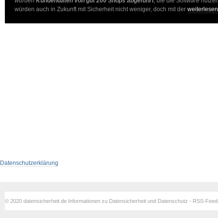
wurden
Kundendaten von gut 200 Shops abgeführt
, die die Software nutzen
würden auch in Zukunft mit Sicherheit nicht weniger, doch mit der
weiterlese
Datenschutzerklärung
© 2020 datensicherheit.de Informationen zu Datensicherheit und Datenschutz - RSS-Fee