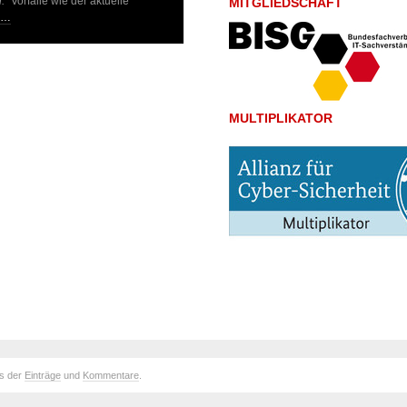
.“
Vorfälle wie der aktuelle
MITGLIEDSCHAFT
n…
MULTIPLIKATOR
ds der
Einträge
und
Kommentare
.