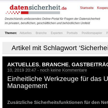
Startseite
Koopera
Deutschlands umfassendes Online-Portal für Fragen der Datensicherheit
im privaten, beruflichen, geschäftlichen und behördlichen Umfeld
Themen:
Aktuelles
Branche
Experten
Portraits
Positionspapier
P
Artikel mit Schlagwort ‘Sicherhe
AKTUELLES
,
BRANCHE
,
GASTBEITRÄ
10, 2019 20:47 -
noch keine Kommentare
Einheitliche Werkzeuge für das U
Management
Zusätzliche Sicherheitsfunktionen für den N