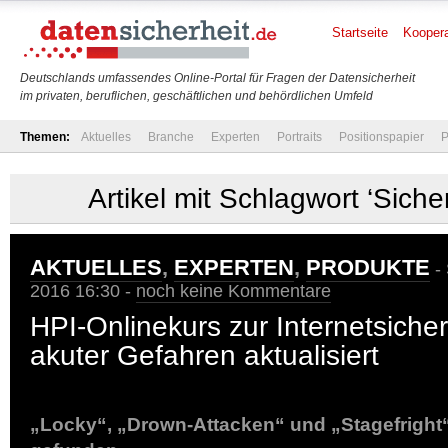
Startseite
Koopera
Deutschlands umfassendes Online-Portal für Fragen der Datensicherheit
im privaten, beruflichen, geschäftlichen und behördlichen Umfeld
Themen:
Aktuelles
Branche
Experten
Portraits
Positionspapier
P
Artikel mit Schlagwort ‘Siche
AKTUELLES
,
EXPERTEN
,
PRODUKTE
- 
2016 16:30 -
noch keine Kommentare
HPI-Onlinekurs zur Internetsiche
akuter Gefahren aktualisiert
„Locky“, „Drown-Attacken“ und „Stagefright