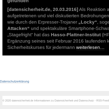
gefunden
[datensicherheit.de, 20.03.2016]
Als Reaktion a
aufgetretenen und viel diskutierten Bedrohungen
wie durch den Erpresser-Trojaner
„Locky“
, so
Attacken“
und spektakuläre Smartphone-Schwac
„Stagefright“ hat das
Hasso-Plattner-Institut
(HP
Ergänzung seines seit Februar 2016 laufenden k
Sicherheitskurses für jedermann
weiterlesen…
Datenschutzerklärung
© 2020 datensicherheit.de Informationen zu Datensicherheit und Datenschutz - RSS-Fee