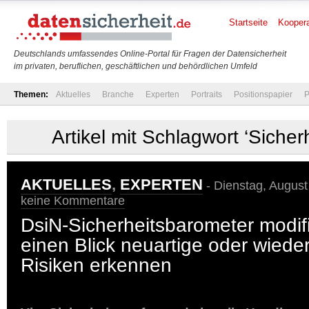
Startseite
Koopera
Deutschlands umfassendes Online-Portal für Fragen der Datensicherheit
im privaten, beruflichen, geschäftlichen und behördlichen Umfeld
Themen:
Aktuelles
Branche
Experten
Portraits
Positionspapier
P
Artikel mit Schlagwort ‘Sicher
AKTUELLES
,
EXPERTEN
- Dienstag, August
keine Kommentare
DsiN-Sicherheitsbarometer modifiz
einen Blick neuartige oder wied
Risiken erkennen