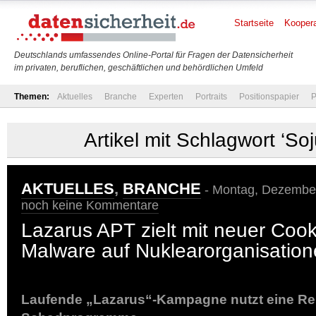
Startseite
Koopera
Deutschlands umfassendes Online-Portal für Fragen der Datensicherheit
im privaten, beruflichen, geschäftlichen und behördlichen Umfeld
Themen:
Aktuelles
Branche
Experten
Portraits
Positionspapier
P
Artikel mit Schlagwort ‘So
AKTUELLES
,
BRANCHE
- Montag, Dezember
noch keine Kommentare
Lazarus APT zielt mit neuer Cook
Malware auf Nuklearorganisatio
Laufende „Lazarus“-Kampagne nutzt eine Reih