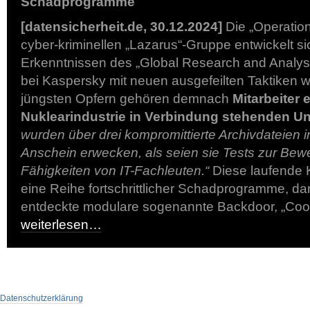
Schadprogramme
[datensicherheit.de, 30.12.2024]
Die „Operatio
cyber-kriminellen „Lazarus“-Gruppe entwickelt s
Erkenntnissen des „Global Research and Analy
bei Kaspersky mit neuen ausgefeilten Taktiken w
jüngsten Opfern gehören demnach
Mitarbeiter 
Nuklearindustrie in Verbindung stehenden 
wurden über drei kompromittierte Archivdateien inf
Anschein erwecken, als seien sie Tests zur Bew
Fähigkeiten von IT-Fachleuten.“
Diese laufende
eine Reihe fortschrittlicher Schadprogramme, da
entdeckte modulare sogenannte Backdoor, „Cook
weiterlesen…
Datenschutzerklärung