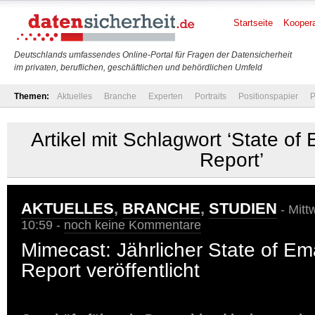
Startseite
Koopera
Deutschlands umfassendes Online-Portal für Fragen der Datensicherheit
im privaten, beruflichen, geschäftlichen und behördlichen Umfeld
Themen:
Aktuelles
Branche
Experten
Portraits
Positionspapier
P
Artikel mit Schlagwort ‘State of 
Report’
AKTUELLES
,
BRANCHE
,
STUDIEN
- Mitt
10:59 -
noch keine Kommentare
Mimecast: Jährlicher State of Ema
Report veröffentlicht