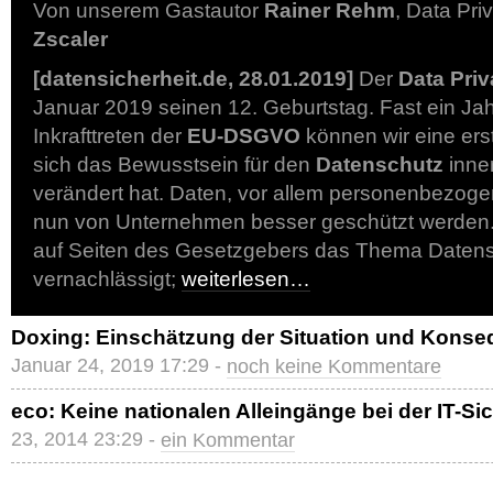
Von unserem Gastautor
Rainer Rehm
, Data Pri
Zscaler
[datensicherheit.de, 28.01.2019]
Der
Data Pri
Januar 2019 seinen 12. Geburtstag. Fast ein J
Inkrafttreten der
EU-DSGVO
können wir eine erst
sich das Bewusstsein für den
Datenschutz
inne
verändert hat. Daten, vor allem personenbezog
nun von Unternehmen besser geschützt werden.
auf Seiten des Gesetzgebers das Thema Daten
vernachlässigt;
weiterlesen…
Doxing: Einschätzung der Situation und Kons
Januar 24, 2019 17:29 -
noch keine Kommentare
eco: Keine nationalen Alleingänge bei der IT-Si
23, 2014 23:29 -
ein Kommentar