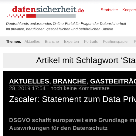
Startseite
Koopera
Deutschlands umfassendes Online-Portal für Fragen der Datensicherheit
im privaten, beruflichen, geschäftlichen und behördlichen Umfeld
Themen:
Aktuelles
Branche
Experten
Portraits
Positionspapier
P
Artikel mit Schlagwort ‘St
AKTUELLES
,
BRANCHE
,
GASTBEITRÄ
28, 2019 17:54 -
noch keine Kommentare
Zscaler: Statement zum Data Pr
DSGVO schafft europaweit eine Grundlage mit
Auswirkungen für den Datenschutz