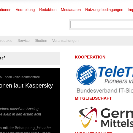
tionen
Vorstellung
Redaktion
Mediadaten
Nutzungsbedingungen
Im
rodukte
Service
Studien
Veranstaltungen
KOOPERATION
er’
25 -
noch keine Kommentare
ionen laut Kaspersky
MITGLIEDSCHAFT
 einen massiven Anstieg
 alein in den ersten acht
ls mit der Behauptung
„Ich habe