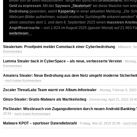
Bilder von dir beim Masturbieren“
lange ein typisches
Drohszenario
, um Ang
Geld zu erpressen
. Mit der
Spyware
„Stealerium“
sei diese Masche nun wied
Bedrohung
geworden, warnt
Kaspersky
in einer aktuellen Meldung:
„Die Sch
Webcam-Bilder aufnehmen, sobald erotische Suchbegriffe erkannt werden!“
allein zwischen dem 1. und dem 8. September 2025 einen
massiven Anstie
Angriffsversuche
– von 1.824 im August 2025 (ganzer Monat) auf 21.963 Fäl
weiterlesen…
Stealerium: Proofpoint meldet Comeback einer Cyberbedrohung
- Mittwoch, S
Kommentare
Lumma Stealer back in CyberSpace – als neue, verbesserte Version
- Montag,
Kommentare
Amatera Stealer: Neue Bedrohung aus dem Netz umgeht moderne Sicherhei
-
noch keine Kommentare
Zscaler ThreatLabz Team warnt vor Album-Infostealer
- Montag, Februar 6, 2023
Ginzo-Stealer: Gratis-Malware als Martkeinstieg
- Donnerstag, April 21, 2022 19:4
PixStealer: Missbrauch von Zugangsdiensten durch neuen Android-Banking-
20:54 -
noch keine Kommentare
Malware KPOT – spurloser Datendiebstahl
- Freitag, Mai 10, 2019 20:36 -
noch kei