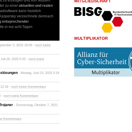
st zu erzeugen und von Nutzern
MITGLIEDSCHAFT
er zu einer
aktuellen und realen
adsoftware kann heimlich
Kaspersky verzeichnete demnach
g entsprechender
le in nur acht Tagen.
MULTIPLIKATOR
eptember 3, 2025 18:09 -
noch keine
 Juli 28, 2025 0:33 -
noch keine
tslösungen
- Montag, Juni 23, 2025 0:19
 12:18 -
noch keine Kommentare
0 -
noch keine Kommentare
Trojaner
- Donnerstag, Oktober 7, 2021
ne Kommentare