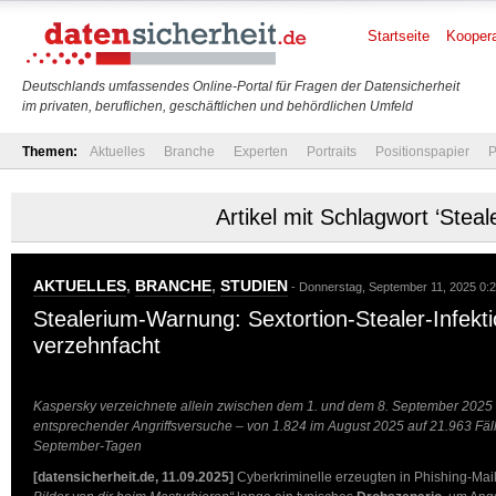
Startseite
Koopera
Deutschlands umfassendes Online-Portal für Fragen der Datensicherheit
im privaten, beruflichen, geschäftlichen und behördlichen Umfeld
Themen:
Aktuelles
Branche
Experten
Portraits
Positionspapier
P
Artikel mit Schlagwort ‘Steal
AKTUELLES
,
BRANCHE
,
STUDIEN
- Donnerstag, September 11, 2025 0:
Stealerium-Warnung: Sextortion-Stealer-Infekt
verzehnfacht
Kaspersky verzeichnete allein zwischen dem 1. und dem 8. September 2025
entsprechender Angriffsversuche – von 1.824 im August 2025 auf 21.963 Fälle
September-Tagen
[datensicherheit.de, 11.09.2025]
Cyberkriminelle erzeugten in Phishing-Mai