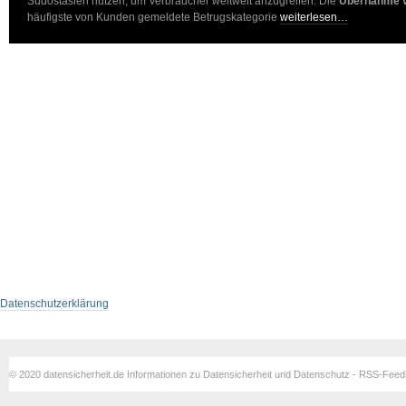
Südostasien nutzen, um Verbraucher weltweit anzugreifen. Die
Übernahme vo
häufigste von Kunden gemeldete Betrugskategorie
weiterlesen…
Datenschutzerklärung
© 2020 datensicherheit.de Informationen zu Datensicherheit und Datenschutz - RSS-Fee