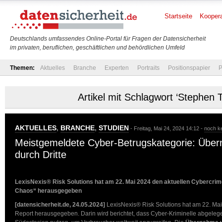
Startseite
Koopera
Deutschlands umfassendes Online-Portal für Fragen der Datensicherheit
im privaten, beruflichen, geschäftlichen und behördlichen Umfeld
Themen:
Aktuelles
Branche
Experten
Portraits
Positionspapier
P
Artikel mit Schlagwort ‘Stephen T
AKTUELLES
,
BRANCHE
,
STUDIEN
- Freitag, Mai 24, 2024 14:12 -
noch k
Meistgemeldete Cyber-Betrugskategorie: Übe
durch Dritte
LexisNexis® Risk Solutions hat am 22. Mai 2024 den aktuellen Cybercri
Chaos“ herausgegeben
[datensicherheit.de, 24.05.2024]
LexisNexis® Risk Solutions hat am 22. Mai
Report herausgegeben. Darin wird berichtet, dass Cyber-Kriminelle abgeleg