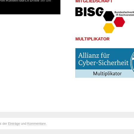
n Konten durch Dritte
sei die
MITGLIEDSCHAFT
MULTIPLIKATOR
ds der
Einträge
und
Kommentare
.