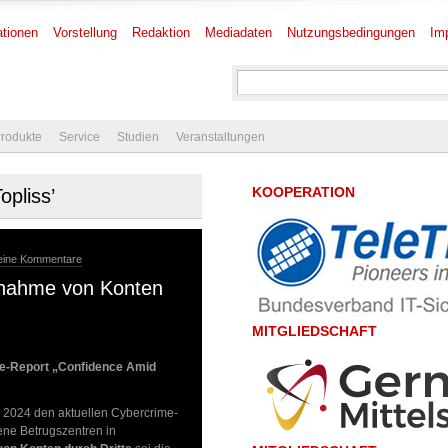
tionen
Vorstellung
Redaktion
Mediadaten
Nutzungsbedingungen
Im
rodukte
Service
Studien
Veranstaltungen
KOOPERATION
opliss’
eine Kommentare
rnahme von Konten
MITGLIEDSCHAFT
me-Report „Confidence Amid
 2024 den aktuellen Cybercrime-
ene Betrugszentren in