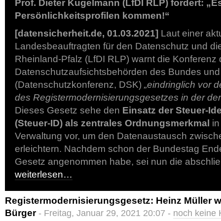
Prof. Dieter Kugelmann (LfDI RLP) fordert: „Es
Persönlichkeitsprofilen kommen!“
[datensicherheit.de, 01.03.2021]
Laut einer ak
Landesbeauftragten für den Datenschutz und die 
Rheinland-Pfalz (LfDI RLP) warnt die Konferenz
Datenschutzaufsichtsbehörden des Bundes und
(Datenschutzkonferenz, DSK)
„eindringlich vor 
des Registermodernisierungsgesetzes in der der
Dieses Gesetz sehe den
Einsatz der Steuer-Id
(Steuer-ID) als zentrales Ordnungsmerkmal
in
Verwaltung vor, um den Datenaustausch zwisch
erleichtern. Nachdem schon der Bundestag End
Gesetz angenommen habe, sei nun die abschli
weiterlesen…
Registermodernisierungsgesetz: Heinz Müller 
Bürger
- Freitag, Januar 29, 2021 20:07 -
noch keine