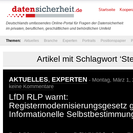
Startseite
Koopera
Deutschlands umfassendes Online-Portal für Fragen der Datensicherheit
im privaten, beruflichen, geschäftlichen und behördlichen Umfeld
Themen:
Aktuelles
Branche
Experten
Portraits
Positionspapier
P
Artikel mit Schlagwort ‘St
AKTUELLES
,
EXPERTEN
- Montag, März 1,
keine Kommentare
LfDI RLP warnt:
Registermodernisierungsgesetz 
Informationelle Selbstbestimmun