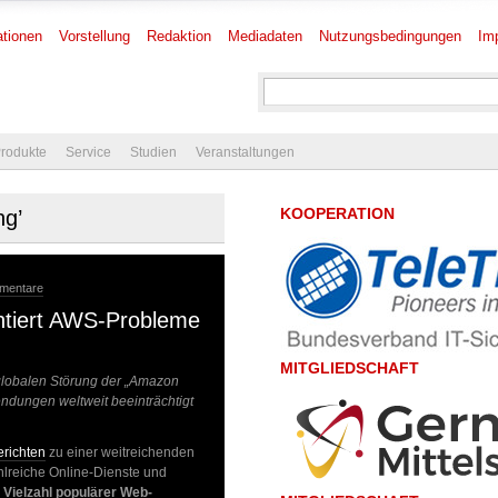
tionen
Vorstellung
Redaktion
Mediadaten
Nutzungsbedingungen
Im
rodukte
Service
Studien
Veranstaltungen
KOOPERATION
ng’
mentare
tiert AWS-Probleme
MITGLIEDSCHAFT
globalen Störung der „Amazon
dungen weltweit beeinträchtigt
richten
zu einer weitreichenden
reiche Online-Dienste und
e
Vielzahl populärer Web-