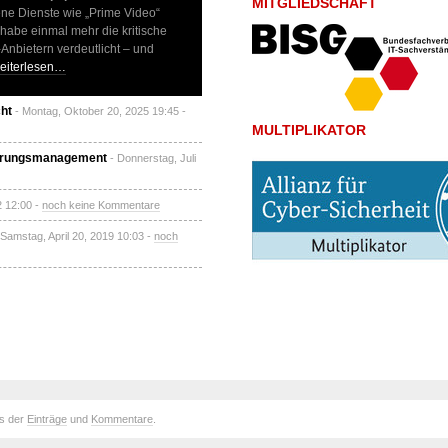
MITGLIEDSCHAFT
ene Dienste wie „Prime Video“
 habe einmal mehr die kritische
Anbietern verdeutlicht – und
eiterlesen…
cht
- Montag, Oktober 20, 2025 19:45 -
MULTIPLIKATOR
Störungsmanagement
- Donnerstag, Juli
2 12:00 -
noch keine Kommentare
 Samstag, April 20, 2019 10:03 -
noch
ds der
Einträge
und
Kommentare
.