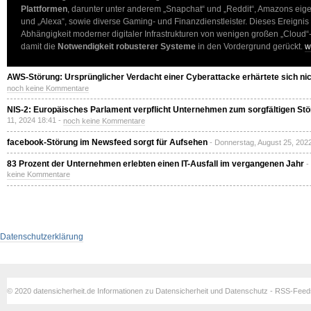
Plattformen
, darunter unter anderem „Snapchat“ und „Reddit“, Amazons eig
und „Alexa“, sowie diverse Gaming- und Finanzdienstleister. Dieses Ereignis
Abhängigkeit moderner digitaler Infrastrukturen von wenigen großen „Cloud“-
damit die
Notwendigkeit robusterer Systeme
in den Vordergrund gerückt.
w
AWS-Störung: Ursprünglicher Verdacht einer Cyberattacke erhärtete sich ni
noch keine Kommentare
NIS-2: Europäisches Parlament verpflicht Unternehmen zum sorgfältigen 
11, 2024 18:41 -
noch keine Kommentare
facebook-Störung im Newsfeed sorgt für Aufsehen
- Donnerstag, August 25, 202
83 Prozent der Unternehmen erlebten einen IT-Ausfall im vergangenen Jahr
-
keine Kommentare
Datenschutzerklärung
© 2020 datensicherheit.de Informationen zu Datensicherheit und Datenschutz - RSS-Fee