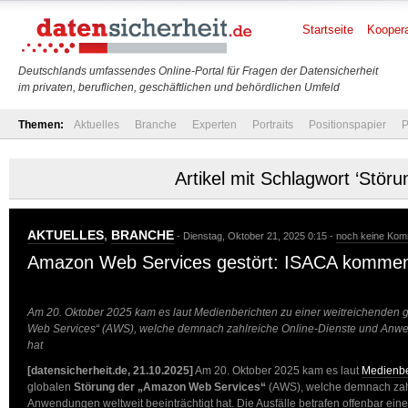
Startseite
Koopera
Deutschlands umfassendes Online-Portal für Fragen der Datensicherheit
im privaten, beruflichen, geschäftlichen und behördlichen Umfeld
Themen:
Aktuelles
Branche
Experten
Portraits
Positionspapier
P
Artikel mit Schlagwort ‘Störu
AKTUELLES
,
BRANCHE
- Dienstag, Oktober 21, 2025 0:15 -
noch keine Kom
Amazon Web Services gestört: ISACA kommen
Am 20. Oktober 2025 kam es laut Medienberichten zu einer weitreichenden 
Web Services“ (AWS), welche demnach zahlreiche Online-Dienste und Anwen
hat
[datensicherheit.de, 21.10.2025]
Am 20. Oktober 2025 kam es laut
Medienbe
globalen
Störung der „Amazon Web Services“
(AWS), welche demnach zahl
Anwendungen weltweit beeinträchtigt hat. Die Ausfälle betrafen offenbar ein