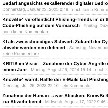
Bedarf angesichts eskalierender digitaler Bed
Donnerstag, Januar 23, 2025 0:48 -
noch keine Komme
KnowBe4 veröffentlicht Phishing-Trends im drit
Code-Phishing auf dem Vormarsch
- Freitag, De
noch keine Kommentare
KI als zweischneidiges Schwert: Zukunft der C
abwehr werden neu definiert
- Samstag, November
keine Kommentare
KRITIS im Visier – Zunahme der Cyber-Angriffe 
einem Jahr
- Montag, August 26, 2024 15:14 -
noch 
KnowBe4 warnt: Hälfte der E-Mails laut Phishi
Dienstag, Juli 25, 2023 22:10 -
ein Kommentar
Zunahme der Human-Layer-Attacken: KnowBe4 s
zur Abwehr bereit
- Mittwoch, August 17, 2022 9:46 