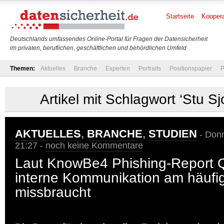
Startseite
Koopera
Deutschlands umfassendes Online-Portal für Fragen der Datensicherheit
im privaten, beruflichen, geschäftlichen und behördlichen Umfeld
Themen:
Aktuelles
Branche
Experten
Portraits
Positionspapier
P
Artikel mit Schlagwort ‘Stu 
AKTUELLES
,
BRANCHE
,
STUDIEN
- Donn
21:27 -
noch keine Kommentare
Laut KnowBe4 Phishing-Report 
interne Kommunikation am häufi
missbraucht