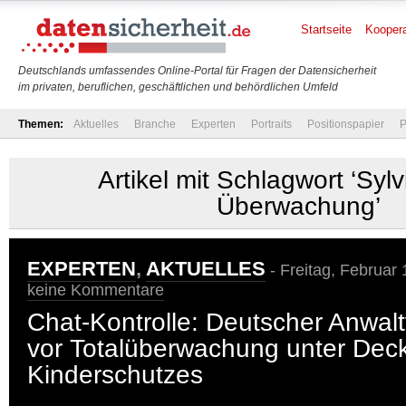
Startseite
Koopera
Deutschlands umfassendes Online-Portal für Fragen der Datensicherheit
im privaten, beruflichen, geschäftlichen und behördlichen Umfeld
Themen:
Aktuelles
Branche
Experten
Portraits
Positionspapier
P
Artikel mit Schlagwort ‘Syl
Überwachung’
EXPERTEN
,
AKTUELLES
- Freitag, Februar
keine Kommentare
Chat-Kontrolle: Deutscher Anwalt
vor Totalüberwachung unter Dec
Kinderschutzes