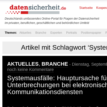
Startseite
Koopera
Deutschlands umfassendes Online-Portal für Fragen der Datensicherheit
im privaten, beruflichen, geschäftlichen und behördlichen Umfeld
Themen:
Aktuelles
Branche
Experten
Portraits
Positionspapier
P
Artikel mit Schlagwort ‘Syste
AKTUELLES
,
BRANCHE
- Dienstag, Septemb
noch keine Kommentare
Systemausfälle: Hauptursache fü
Unterbrechungen bei elektronisc
Kommunikationsdiensten