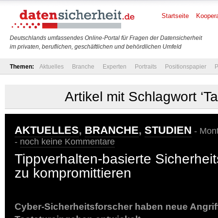
Startseite
Koopera
Deutschlands umfassendes Online-Portal für Fragen der Datensicherheit
im privaten, beruflichen, geschäftlichen und behördlichen Umfeld
Themen:
Aktuelles
Branche
Experten
Portraits
Positionspapier
P
Artikel mit Schlagwort ‘Ta
AKTUELLES
,
BRANCHE
,
STUDIEN
- Mont
-
noch keine Kommentare
Tippverhalten-basierte Sicherhei
zu kompromittieren
Cyber-Sicherheitsforscher haben neue Angri