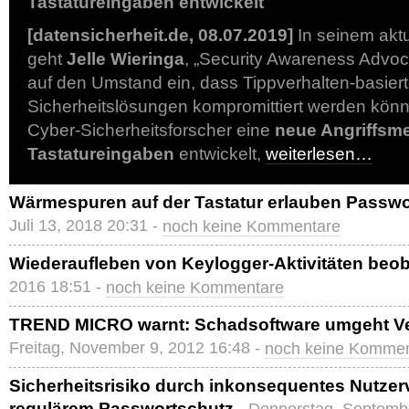
Tastatureingaben entwickelt
[datensicherheit.de, 08.07.2019]
In seinem akt
geht
Jelle Wieringa
, „Security Awareness Advoc
auf den Umstand ein, dass Tippverhalten-basier
Sicherheitslösungen kompromittiert werden kö
Cyber-Sicherheitsforscher eine
neue Angriffsm
Tastatureingaben
entwickelt,
weiterlesen…
Wärmespuren auf der Tastatur erlauben Passwo
Juli 13, 2018 20:31 -
noch keine Kommentare
Wiederaufleben von Keylogger-Aktivitäten beo
2016 18:51 -
noch keine Kommentare
TREND MICRO warnt: Schadsoftware umgeht V
Freitag, November 9, 2012 16:48 -
noch keine Kommen
Sicherheitsrisiko durch inkonsequentes Nutzerv
regulärem Passwortschutz