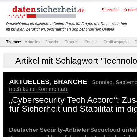
Startseite
Koopera
Deutschlands umfassendes Online-Portal für Fragen der Datensicherheit
im privaten, beruflichen, geschäftlichen und behördlichen Umfeld
Themen:
Aktuelles
Branche
Experten
Portraits
Positionspapier
P
Artikel mit Schlagwort ‘Technol
AKTUELLES
,
BRANCHE
- Sonntag, Septembe
noch keine Kommentare
„Cybersecurity Tech Accord“: Z
für Sicherheit und Stabilität im d
Deutscher Security-Anbieter Secucloud unter