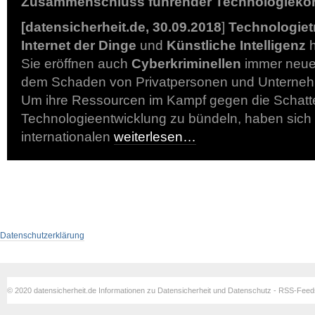
Zusammenschluss führender Technologieko
[datensicherheit.de, 30.09.2018
]
Technologiet
Internet der Dinge
und
Künstliche Intelligenz
h
Sie eröffnen auch
Cyberkriminellen
immer neue 
dem Schaden von Privatpersonen und Unternehm
Um ihre Ressourcen im Kampf gegen die Schatte
Technologieentwicklung zu bündeln, haben sich
internationalen
weiterlesen…
Datenschutzerklärung
© 2020 datensicherheit.de Informationen zu Datensicherheit und Datenschutz - RSS-Fee