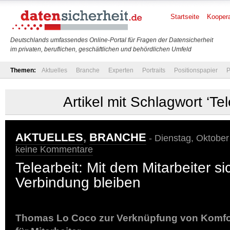
Startseite
Koopera
Deutschlands umfassendes Online-Portal für Fragen der Datensicherheit
im privaten, beruflichen, geschäftlichen und behördlichen Umfeld
Themen:
Aktuelles
Branche
Experten
Portraits
Positionspapier
P
Artikel mit Schlagwort ‘Tel
AKTUELLES
,
BRANCHE
- Dienstag, Oktober
keine Kommentare
Telearbeit: Mit dem Mitarbeiter si
Verbindung bleiben
Thomas Lo Coco zur Verknüpfung von Komfor