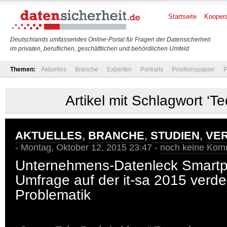
Startseite
Koopera
Deutschlands umfassendes Online-Portal für Fragen der Datensicherheit
im privaten, beruflichen, geschäftlichen und behördlichen Umfeld
Themen:
Aktuelles
Branche
Experten
Portraits
Positionspapier
P
Artikel mit Schlagwort ‘Te
AKTUELLES
,
BRANCHE
,
STUDIEN
,
VE
- Montag, Oktober 12, 2015 23:47 -
noch keine Kom
Unternehmens-Datenleck Smart
Umfrage auf der it-sa 2015 verdeu
Problematik