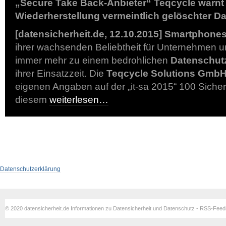
„Secure Take Back-Anbieter“ Teqcycle warnt v
Wiederherstellung vermeintlich gelöschter D
[datensicherheit.de, 12.10.2015]
Smartphone
ihrer wachsenden Beliebtheit für Unternehmen un
immer mehr zu einem bedrohlichen
Datenschut
ihrer Einsatzzeit. Die
Teqcycle Solutions Gmb
eigenen Angaben auf der „it-sa 2015“ 100 Siche
diesem
weiterlesen…
Datenschutzerklärung
© 2020 datensicherheit.de Informationen zu Datensicherheit und Datenschutz - RSS-Fee