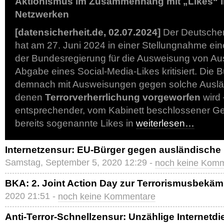
Aktionismus im Zusammenhang mit „Likes“ i
Netzwerken
[datensicherheit.de, 02.07.2024]
Der Deutscher
hat am 27. Juni 2024 in einer Stellungnahme ein
der Bundesregierung für die Ausweisung von Au
Abgabe eines Social-Media-Likes kritisiert. Die 
demnach mit Ausweisungen gegen solche Auslä
denen
Terrorverherrlichung vorgeworfen
wird 
entsprechender, vom Kabinett beschlossener Ge
bereits sogenannte Likes in
weiterlesen…
Internetzensur: EU-Bürger gegen ausländische
Samstag, September 5, 2020 12:29 -
noch keine Kom
BKA: 2. Joint Action Day zur Terrorismusbekä
2020 21:51 -
noch keine Kommentare
Anti-Terror-Schnellzensur: Unzählige Internetdi