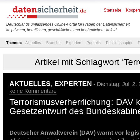
Startseite
Koopera
Deutschlands umfassendes Online-Portal für Fragen der Datensicherheit
im privaten, beruflichen, geschäftlichen und behördlichen Umfeld
Themen:
Aktuelles
Branche
Experten
Portraits
Positionspapier
P
Artikel mit Schlagwort ‘Ter
AKTUELLES
,
EXPERTEN
- Dienstag, Juli 2,
keine Kommentare
Terrorismusverherrlichung: DAV kri
Gesetzentwurf des Bundeskabine
Deutscher Anwaltverein (DAV) warnt vor legis