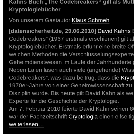
Kahns Buch „The Codebreakers“ gilt als Mutte
Kryptologiebücher
Von unserem Gastautor
Klaus Schmeh
[datensicherheit.de, 29.06.2010]
David Kahns
B
Codebreakers“ (1967 erstmals erschienen) gilt als
Kryptologiebücher. Erstmals erfuhr eine breite Öffe
welchen Methoden die Verschlüsselungsexperten 
Geheimdienstwesen im Laufe der Jahrhunderte g
Neben Laien lasen auch viele (angehende) Wiss
Codebreakers“, was dazu beitrug, dass die
Kryp
1970er-Jahre von einer Geheimwissenschaft zu
Disziplin wurde. Bis heute gilt David Kahn als w
Experte für die Geschichte der Kryptologie.
Am 7. Februar 2010 feierte David Kahn seinen 8
war der Fachzeitschrift
Cryptologia
einen elfseitig
weiterlesen…