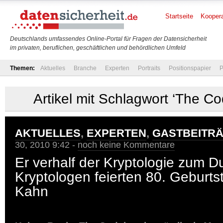
Startseite
Koopera
Deutschlands umfassendes Online-Portal für Fragen der Datensicherheit
im privaten, beruflichen, geschäftlichen und behördlichen Umfeld
Themen:
Aktuelles
Branche
Experten
Portraits
Positionspapier
P
Artikel mit Schlagwort ‘The C
AKTUELLES
,
EXPERTEN
,
GASTBEITR
30, 2010 9:42 -
noch keine Kommentare
Er verhalf der Kryptologie zum D
Kryptologen feierten 80. Geburts
Kahn