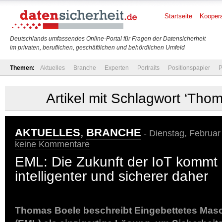
Startseite
Koopera
Deutschlands umfassendes Online-Portal für Fragen der Datensicherheit
im privaten, beruflichen, geschäftlichen und behördlichen Umfeld
Themen:
Aktuelles
Branche
Experten
Portraits
Positionspapier
P
Artikel mit Schlagwort ‘Tho
AKTUELLES
,
BRANCHE
- Dienstag, Februar
keine Kommentare
EML: Die Zukunft der IoT kommt k
intelligenter und sicherer daher
Thomas Boele beschreibt Eingebettetes Masc