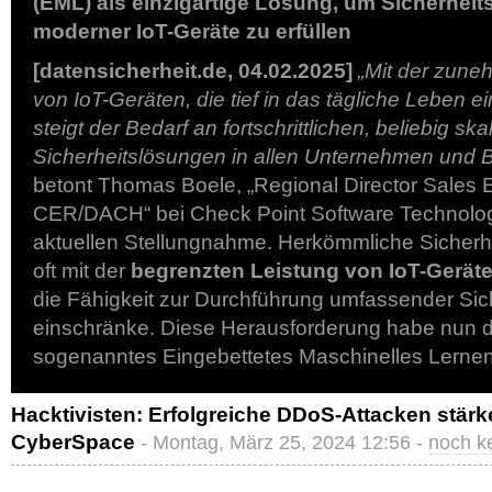
(EML) als einzigartige Lösung, um Sicherhei
moderner IoT-Geräte zu erfüllen
[datensicherheit.de, 04.02.2025]
„Mit der zune
von IoT-Geräten, die tief in das tägliche Leben
steigt der Bedarf an fortschrittlichen, beliebig ska
Sicherheitslösungen in allen Unternehmen und
betont Thomas Boele, „Regional Director Sales 
CER/DACH“ bei Check Point Software Technologi
aktuellen Stellungnahme. Herkömmliche Sicherh
oft mit der
begrenzten Leistung von IoT-Gerät
die Fähigkeit zur Durchführung umfassender Sich
einschränke. Diese Herausforderung habe nun 
sogenanntes Eingebettetes Maschinelles Lerne
Hacktivisten: Erfolgreiche DDoS-Attacken stär
CyberSpace
- Montag, März 25, 2024 12:56 -
noch k