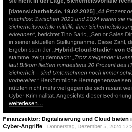
sie nicht in der Lage, Sicherheitsvorfälle rec
[datensicherheit.de, 19.02.2025]
„44 Prozent d
machtlos: Zwischen 2023 und 2024 waren sie nic
Sicherheitsvorfälle mithilfe ihrer Sicherheitslösu
erkennen“
, berichtet Tiho Saric, „Senior Sales D
in seiner aktuellen Stellungnahme. Diese Zahl, d
Ergebnissen der
„Hybrid-Cloud-Studie“ von 
stamme, zeigt demnach:
„Trotz steigender Invest
laut Bitkom fließen mindestens 20 Prozent des IT
Sicherheit – sind Unternehmen noch immer schlec
vorbereitet.“
Herkömmliche Herangehensweisen in
nützten nicht mehr viel gegen die sich rasant we
Cyber-Kriminalität. Angesichts dieser Bedrohung
weiterlesen…
Finanzsektor: Digitalisierung und Cloud bieten
Cyber-Angriffe
- Donnerstag, Dezember 5, 2024 12: