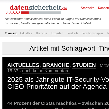
Startseite
Koopera
Deutschlands umfassendes Online-Portal für Fragen der Datensicherheit
im privaten, beruflichen, geschäftlichen und behördlichen Umfeld
Themen:
Aktuelles
Branche
Experten
Portraits
Positionspapier
P
Artikel mit Schlagwort ‘Tih
AKTUELLES
,
BRANCHE
,
STUDIEN
- Mitt
15:37 -
noch keine Kommentare
2025 als Jahr gute IT-Security-Vo
CISO-Prioritäten auf der Agenda
44 Prozent der CISOs machtlos – zwischen 2